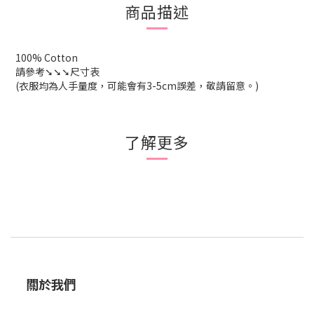
商品描述
100% Cotton
請參考➘➘➘尺寸表
(衣服均為人手量度，可能會有3-5cm誤差，敬請留意。)
了解更多
關於我們