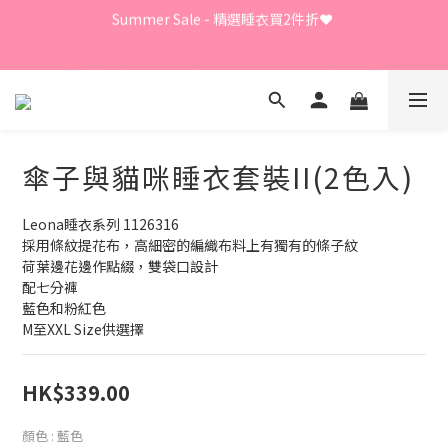
Summer Sale - 精選睡衣買2件折❤️ 
Summer Sale - 精選睡衣買2件折❤️ 
日本直送限定及GUNZE產品、LEONA胸圍內褲、日本直送
LECIEN商品 - 買3件8折
⭐嫁衣系列 - 買2件7折⭐、會員優惠 - 新會員額外全單9折
傘子與貓咪睡衣套裝II(2色入)
Summer Sale - 精選睡衣買2件折❤️ 
Leona睡衣系列 1126316
採用條紋提花布，高細密的編織布料上有獨有的條子紋
荷葉邊花邊作點綴，雙袋口設計
配七分褲
藍色和粉紅色
M至XXL Size供選擇
HK$339.00
顏色
: 藍色