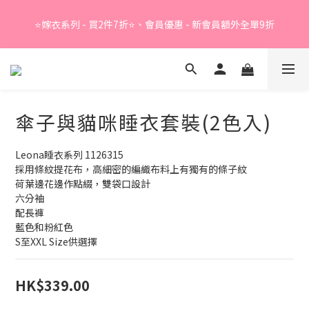
Summer Sale - 精選睡衣買2件折❤️ 
⭐嫁衣系列 - 買2件7折⭐、會員優惠 - 新會員額外全單9折
Summer Sale - 精選睡衣買2件折❤️ 
傘子與貓咪睡衣套裝(2色入)
Leona睡衣系列 1126315
採用條紋提花布，高細密的編織布料上有獨有的條子紋
荷葉邊花邊作點綴，雙袋口設計
六分袖
配長褲
藍色和粉紅色
S至XXL Size供選擇
HK$339.00