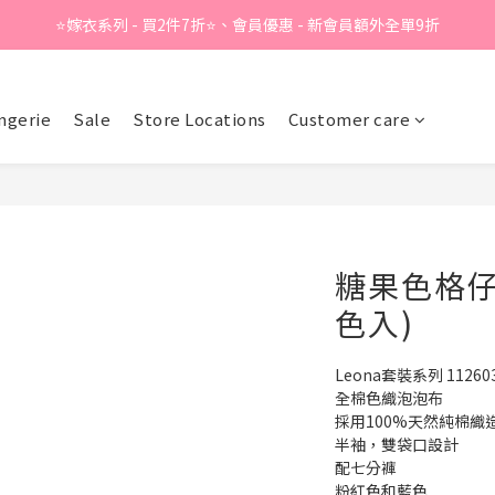
⭐嫁衣系列 - 買2件7折⭐、會員優惠 - 新會員額外全單9折
Summer Sale - 精選睡衣買2件折❤️ 
Summer Sale - 精選睡衣買2件折❤️ 
ngerie
Sale
Store Locations
Customer care
糖果色格仔
色入)
Leona套裝系列 11260
全棉色織泡泡布
採用100%天然純棉織
半袖，雙袋口設計
配七分褲
粉紅色和藍色