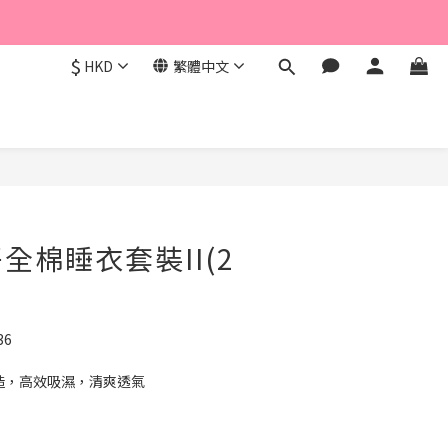
$
HKD
繁體中文
立即購買
全棉睡衣套裝II(2
36
造，高效吸濕，清爽透氣