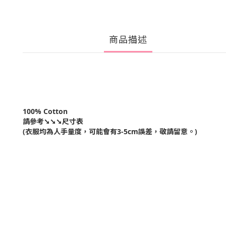
商品描述
100% Cotton
請參考➘➘➘尺寸表
(衣服均為人手量度，可能會有3-5cm誤差，敬請留意。)