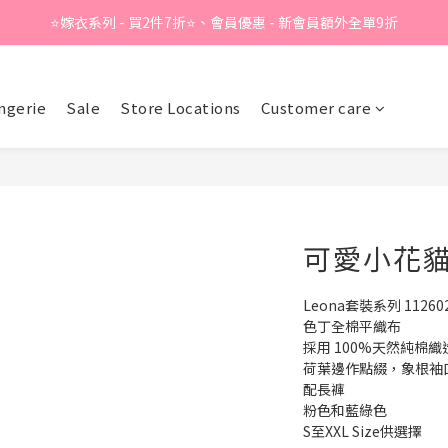
⭐嫁衣系列 - 買2件7折⭐、會員優惠 - 新會員額外全單9折
Summer Sale - 精選睡衣買2件折❤️ 
Summer Sale - 精選睡衣買2件折❤️ 
ngerie
Sale
Store Locations
Customer care
可愛小花貓
Leona套裝系列 11260
色丁全棉平織布
採用 100%天然純棉織
荷葉邊作點綴，象根袖
配長褲
粉色和藍綠色
S至XXL Size供選擇