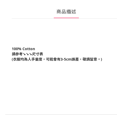
商品描述
100% Cotton
請參考➘➘➘尺寸表
(衣服均為人手量度，可能會有3-5cm誤差，敬請留意。)