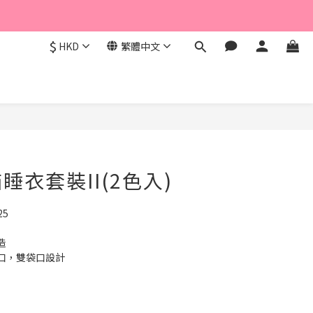
$
HKD
繁體中文
立即購買
睡衣套裝II(2色入)
25
造
口，雙袋口設計