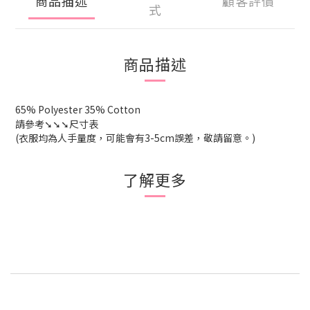
商品描述
顧客評價
式
商品描述
65% Polyester 35% Cotton
請參考➘➘➘尺寸表
(衣服均為人手量度，可能會有3-5cm誤差，敬請留意。)
了解更多