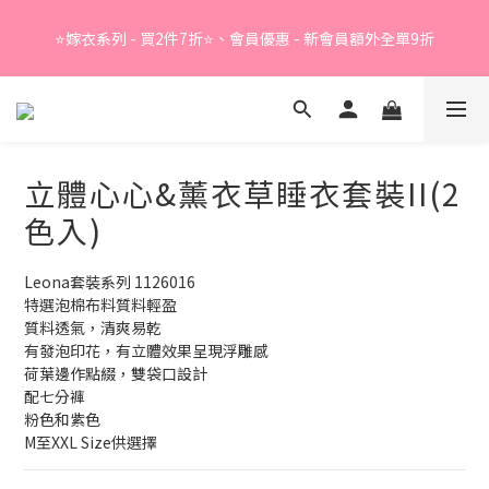
Summer Sale - 精選睡衣買2件折❤️ 
⭐嫁衣系列 - 買2件7折⭐、會員優惠 - 新會員額外全單9折
Summer Sale - 精選睡衣買2件折❤️ 
立體心心&薰衣草睡衣套裝II(2
色入)
Leona套裝系列 1126016
特選泡棉布料質料輕盈
質料透氣，清爽易乾
有發泡印花，有立體效果呈現浮雕感
荷葉邊作點綴，雙袋口設計
配七分褲
粉色和紫色
M至XXL Size供選擇