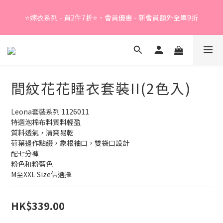
Summer Sale - 精選睡衣買2件折❤️ 
⭐嫁衣系列 - 買2件7折⭐、會員優惠 - 新會員額外全單9折
Summer Sale - 精選睡衣買2件折❤️ 
間紋花花睡衣套裝II(2色入)
Leona套裝系列 1126011
特選泡棉布料質料輕盈
質料透氣，清爽易乾
荷葉邊作點綴，象根袖口，雙袋口設計
配七分褲
粉色和粉藍色
M至XXL Size供選擇
HK$339.00