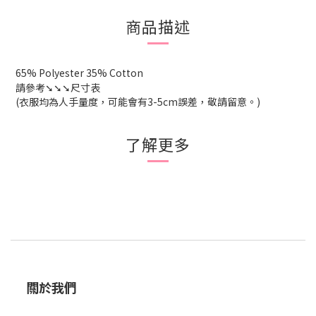
商品描述
65% Polyester 35% Cotton
請參考
➘➘➘尺寸表
(衣服均為人手量度，可能會有
3-5cm
誤差，敬請留意。
)
了解更多
關於我們