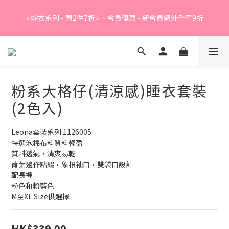
Summer Sale - 精選睡衣買2件折❤️ 
⭐嫁衣系列 - 買2件7折⭐、會員優惠 - 新會員額外全單9折
Summer Sale - 精選睡衣買2件折❤️ 
粉系大格仔(清涼感)睡衣套裝
(2色入)
Leona套裝系列 1126005
特選泡棉布料質料輕盈
質料透氣，清爽易乾
荷葉邊作點綴，象根袖口，雙袋口設計
配長褲
粉色和粉藍色
M至XL Size供選擇
HK$339.00