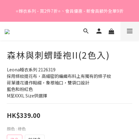
Summer Sale - 精選睡衣買2件折❤️ 
⭐嫁衣系列 - 買2件7折⭐、會員優惠 - 新會員額外全單9折
Summer Sale - 精選睡衣買2件折❤️ 
森林與刺蝟睡袍II(2色入)
Leona睡衣系列 2126319
採用條紋提花布，高細密的編織布料上有獨有的條子紋
荷葉邊花邊作點綴，象根袖口，雙袋口設計
藍色和粉紅色
M至XXXL Size供選擇
HK$339.00
顏色
: 綠色