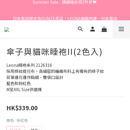
Summer Sale - 精選睡衣買2件折❤️ 
日本直送限定及GUNZE產品、LEONA胸圍內褲、日本直送
LECIEN商品 - 買3件8折
⭐嫁衣系列 - 買2件7折⭐、會員優惠 - 新會員額外全單9折
傘子與貓咪睡袍II(2色入)
Summer Sale - 精選睡衣買2件折❤️ 
Leona睡袍系列 2126316
採用條紋提花布，高細密的編織布料上有獨有的條子紋
荷葉邊花邊作點綴，雙袋口設計
藍色和粉紅色
M至XXL Size供選擇
HK$339.00
顏色
: 粉紅色