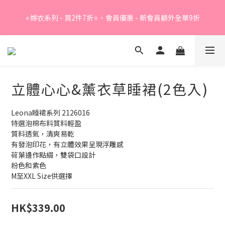
Summer Sale - 精選睡衣買2件折❤️ 
⭐嫁衣系列 - 買2件7折⭐、會員優惠 - 新會員額外全單9折
Summer Sale - 精選睡衣買2件折❤️ 
立體心心&薰衣草睡裙(2色入)
Leona睡裙系列 2126016
特選泡棉布料質料輕盈
質料透氣，清爽易乾
有發泡印花，有立體效果呈現浮雕感
荷葉邊作點綴，雙袋口設計
粉色和紫色
M至XXL Size供選擇
HK$339.00