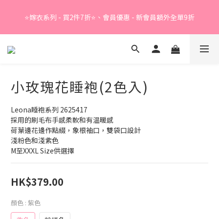
Summer Sale - 精選睡衣買2件折❤️ 
⭐嫁衣系列 - 買2件7折⭐、會員優惠 - 新會員額外全單9折
Summer Sale - 精選睡衣買2件折❤️ 
小玫瑰花睡袍(2色入)
Leona睡袍系列 2625417
採用的刷毛布手感柔軟和有温暖感
荷葉邊花邊作點綴，象根袖口，雙袋口設計
淺粉色和淺紫色
M至XXXL Size供選擇
HK$379.00
顏色
: 紫色