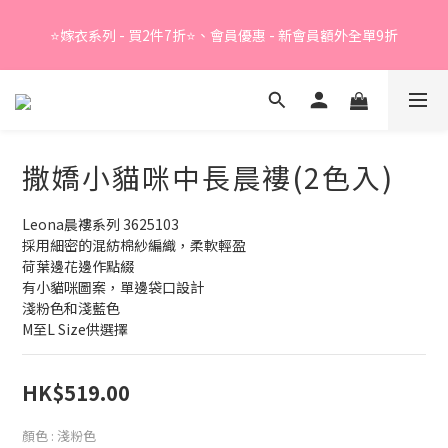
Summer Sale - 精選睡衣買2件折❤️ 
⭐嫁衣系列 - 買2件7折⭐、會員優惠 - 新會員額外全單9折
Summer Sale - 精選睡衣買2件折❤️ 
撒嬌小貓咪中長晨褸(2色入)
Leona晨褸系列 3625103
採用細密的混紡棉紗編織，柔軟輕盈
荷葉邊花邊作點綴
有小貓咪圖案，單邊袋口設計
淺粉色和淺藍色
M至L Size供選擇
HK$519.00
顏色
: 淺粉色