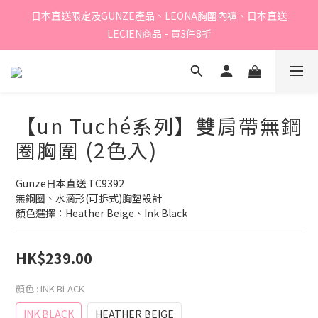
日本直送限定及GUNZE產品、LEONA胸圍內褲、日本直送
Summer Sale - 精選睡衣買2件折❤️ 
LECIEN商品 - 買3件8折
⭐嫁衣系列 - 買2件7折⭐、會員優惠 - 新會員額外全單9折
【un Tuché系列】雙肩帶無鋼
Summer Sale - 精選睡衣買2件折❤️ 
圈胸圍 (2色入)
Gunze日本直送 TC9392
無鋼圈、水滴形(可拆式)胸墊設計
顏色選擇：Heather Beige、Ink Black
HK$239.00
顏色
: INK BLACK
INK BLACK
HEATHER BEIGE