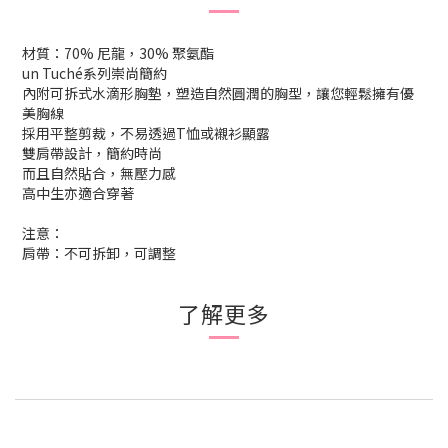
材質：70% 尼龍，30% 聚氨酯
un Tuché系列崇尚簡約
內附可拆式水滴形胸墊，塑造自然圓潤的胸型，讓您輕鬆擁有優
美胸線
採用平整剪裁，不易透過T恤或襯衫顯露
雙肩帶設計，簡約時尚
而且自然貼合，無壓力感
高中生亦適合穿著
注意：
肩帶：不可拆卸，可調整
了解更多