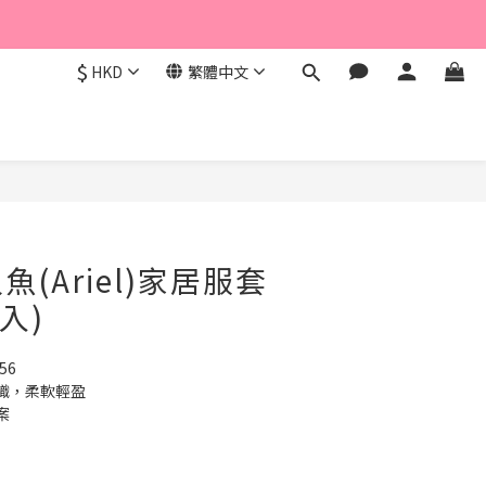
$
HKD
繁體中文
立即購買
(Ariel)家居服套
入)
56
織，柔軟輕盈
案