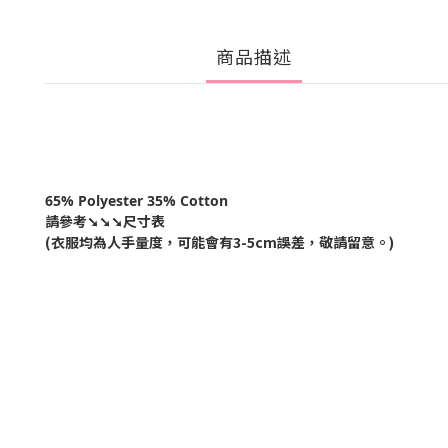
商品描述
65% Polyester 35% Cotton
請參考
➘➘➘尺寸表
(衣服均為人手量度，可能會有
3-5cm
誤差，敬請留意。
)