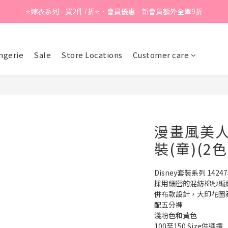
⭐嫁衣系列 - 買2件7折⭐、會員優惠 - 新會員額外全單9折
Summer Sale - 精選睡衣買2件折❤️ 
Summer Sale - 精選睡衣買2件折❤️ 
ngerie
Sale
Store Locations
Customer care
漫畫風美人魚
裝(童)(2色
Disney套裝系列 14247
採用細密的混紡棉紗編
併布款設計，大印花圖
配五分褲
淺粉色和黃色
100至150 Size供選擇