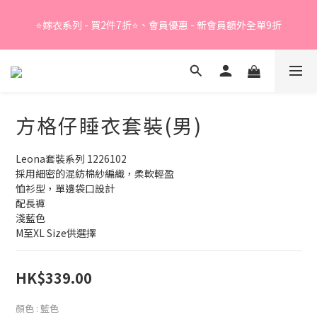
Summer Sale - 精選睡衣買2件折❤️ 
⭐嫁衣系列 - 買2件7折⭐、會員優惠 - 新會員額外全單9折
Summer Sale - 精選睡衣買2件折❤️ 
方格仔睡衣套裝(男)
Leona套裝系列 1226102
採用細密的混紡棉紗編織，柔軟輕盈
恤衫型，單邊袋口設計
配長褲
淺藍色
M至XL Size供選擇
HK$339.00
顏色
: 藍色