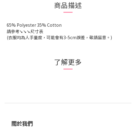
商品描述
65% Polyester 35% Cotton
請參考
➘➘➘尺寸表
(衣服均為人手量度，可能會有
3-5cm
誤差，敬請留意。
)
了解更多
關於我們