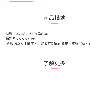
商品描述
65% Polyester 35% Cotton
請參考
➘➘➘尺寸表
(衣服均為人手量度，可能會有
3-5cm
誤差，敬請留意。
)
了解更多