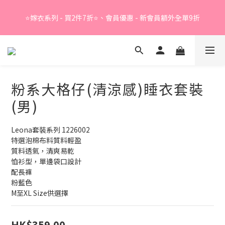
Summer Sale - 精選睡衣買2件折❤️ 
⭐嫁衣系列 - 買2件7折⭐、會員優惠 - 新會員額外全單9折
Summer Sale - 精選睡衣買2件折❤️ 
粉系大格仔(清涼感)睡衣套裝
(男)
Leona套裝系列 1226002
特選泡棉布料質料輕盈
質料透氣，清爽易乾
恤衫型，單邊袋口設計
配長褲
粉藍色
M至XL Size供選擇
HK$359.00