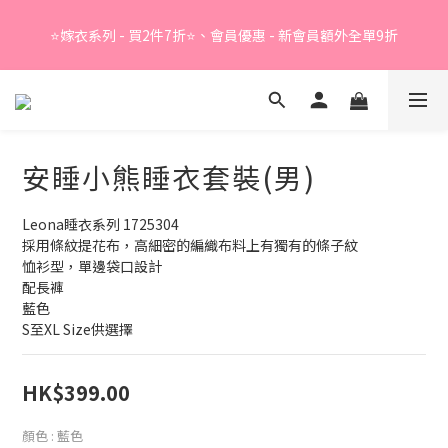
Summer Sale - 精選睡衣買2件折❤️ 
⭐嫁衣系列 - 買2件7折⭐、會員優惠 - 新會員額外全單9折
Summer Sale - 精選睡衣買2件折❤️ 
安睡小熊睡衣套裝(男)
Leona睡衣系列 1725304
採用條紋提花布，高細密的編織布料上有獨有的條子紋
恤衫型，單邊袋口設計
配長褲
藍色
S至XL Size供選擇
HK$399.00
顏色
: 藍色