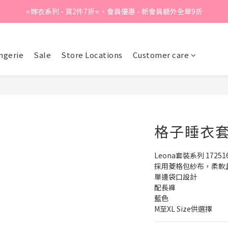
⭐嫁衣系列 - 買2件7折⭐、會員優惠 - 新會員額外全單9折
Summer Sale - 精選睡衣買2件折❤️ 
Summer Sale - 精選睡衣買2件折❤️ 
ngerie
Sale
Store Locations
Customer care
格子睡衣套
Leona套裝系列 17251
採用菱格包紗布，柔軟
單邊袋口設計
配長褲
藍色
M至XL Size供選擇