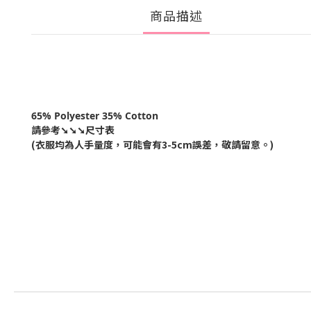
商品描述
65% Polyester 35% Cotton
請參考
➘➘➘尺寸表
(衣服均為人手量度，可能會有
3-5cm
誤差，敬請留意。
)