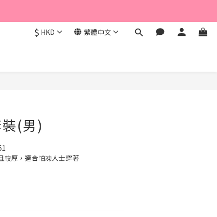
$
HKD
繁體中文
立即購買
裝(男)
61
且較厚，適合怕凍人士穿著