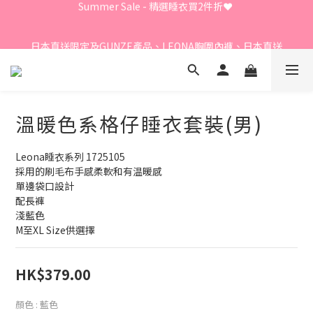
Summer Sale - 精選睡衣買2件折❤️ 
日本直送限定及GUNZE產品、LEONA胸圍內褲、日本直送
LECIEN商品 - 買3件8折
⭐嫁衣系列 - 買2件7折⭐、會員優惠 - 新會員額外全單9折
溫暖色系格仔睡衣套裝(男)
Summer Sale - 精選睡衣買2件折❤️ 
Leona睡衣系列 1725105
採用的刷毛布手感柔軟和有温暖感
單邊袋口設計
配長褲
淺藍色
M至XL Size供選擇
HK$379.00
顏色
: 藍色