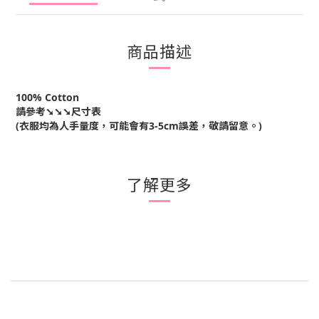
商品描述
100% Cotton
請參考➘➘➘尺寸表
(衣服均為人手量度，可能會有3-5cm誤差，敬請留意。)
了解更多