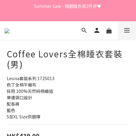
Summer Sale - 精選睡衣買2件折❤️ 
Summer Sale - 精選睡衣買2件折❤️ 
日本直送限定及GUNZE產品、LEONA胸圍內褲、日本直送
LECIEN商品 - 買3件8折
⭐嫁衣系列 - 買2件7折⭐、會員優惠 - 新會員額外全單9折
Coffee Lovers全棉睡衣套裝
(男)
Summer Sale - 精選睡衣買2件折❤️ 
Leona套裝系列 1725013
色丁全棉平織布
採用 100%天然純棉織造
單邊袋口設計
配長褲
藍色
S至XL Size供選擇
HK$439.00