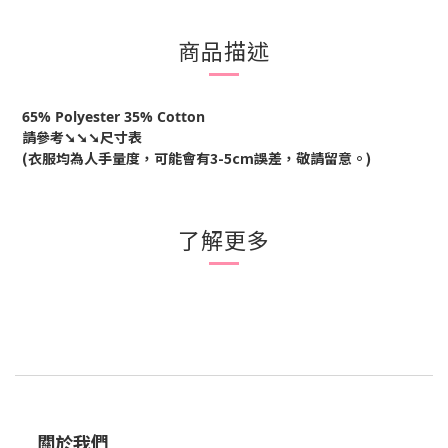
商品描述
65% Polyester 35% Cotton
請參考
➘➘➘尺寸表
(衣服均為人手量度，可能會有
3-5cm
誤差，敬請留意。
)
了解更多
關於我們