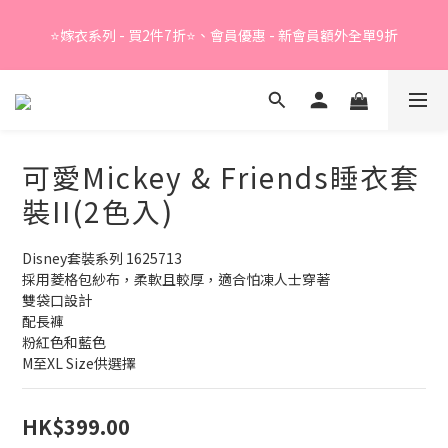
Summer Sale - 精選睡衣買2件折❤️ 
⭐嫁衣系列 - 買2件7折⭐、會員優惠 - 新會員額外全單9折
Summer Sale - 精選睡衣買2件折❤️ 
可愛Mickey & Friends睡衣套
裝II(2色入)
Disney套裝系列 1625713
採用菱格包紗布，柔軟且較厚，適合怕凍人士穿著
雙袋口設計
配長褲
粉紅色和藍色
M至XL Size供選擇
HK$399.00