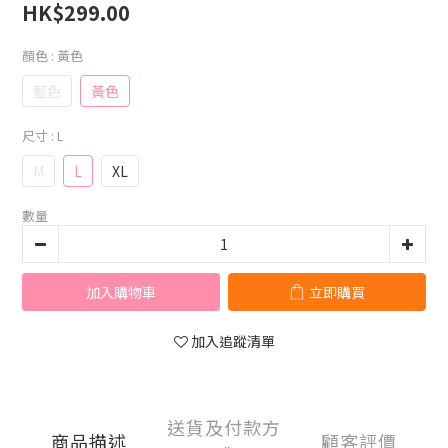
HK$299.00
顏色
: 黃色
藍色
黃色
尺寸
: L
M
L
XL
數量
加入購物車
立即購買
加入追蹤清單
送貨及付款方
商品描述
顧客評價