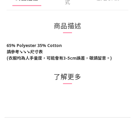
式
商品描述
65% Polyester 35% Cotton
請參考
➘➘➘尺寸表
(衣服均為人手量度，可能會有
3-5cm
誤差，敬請留意。
)
了解更多