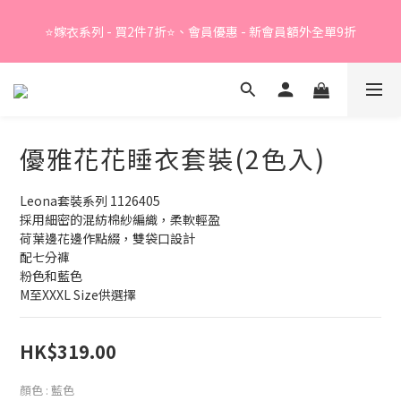
Summer Sale - 精選睡衣買2件折❤️ 
⭐嫁衣系列 - 買2件7折⭐、會員優惠 - 新會員額外全單9折
Summer Sale - 精選睡衣買2件折❤️ 
優雅花花睡衣套裝(2色入)
Leona套裝系列 1126405
採用細密的混紡棉紗編織，柔軟輕盈
荷葉邊花邊作點綴，雙袋口設計
配七分褲
粉色和藍色
M至XXXL Size供選擇
HK$319.00
顏色
: 藍色