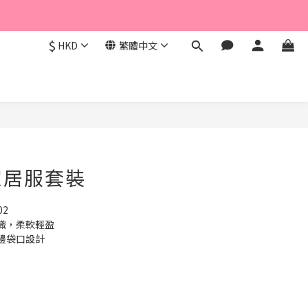
$
HKD
繁體中文
立即購買
家居服套裝
02
織，柔軟輕盈
邊袋口設計