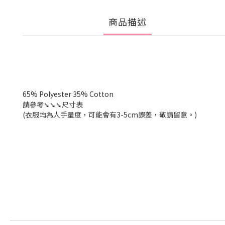
商品描述
65% Polyester 35% Cotton
請參考
➘➘➘尺寸表
(衣服均為人手量度，可能會有
3-5cm
誤差，敬請留意。
)