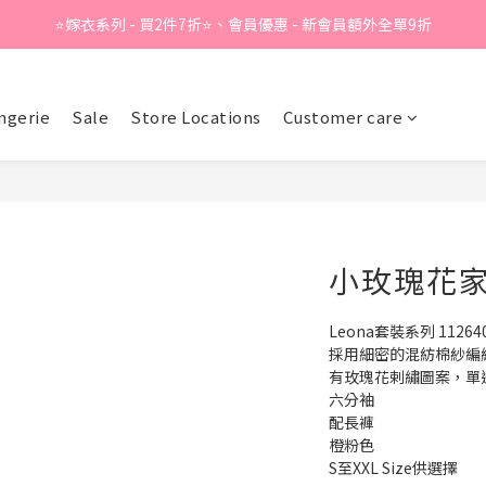
⭐嫁衣系列 - 買2件7折⭐、會員優惠 - 新會員額外全單9折
Summer Sale - 精選睡衣買2件折❤️ 
Summer Sale - 精選睡衣買2件折❤️ 
ngerie
Sale
Store Locations
Customer care
小玫瑰花
Leona套裝系列 11264
採用細密的混紡棉紗編
有玫瑰花剌繡圖案，單
六分袖
配長褲
橙粉色
S至XXL Size供選擇