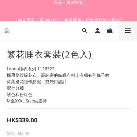
Summer Sale - 精選睡衣買2件折❤️ 
⭐嫁衣系列 - 買2件7折⭐、會員優惠 - 新會員額外全單9折
Summer Sale - 精選睡衣買2件折❤️ 
繁花睡衣套裝(2色入)
Leona睡衣系列 1126322
採用條紋提花布，高細密的編織布料上有獨有的條子紋
荷葉邊花邊作點綴，雙袋口設計
配七分褲
紫色和粉紅色
M至XXXL Size供選擇
HK$339.00
顏色
: 粉紅色