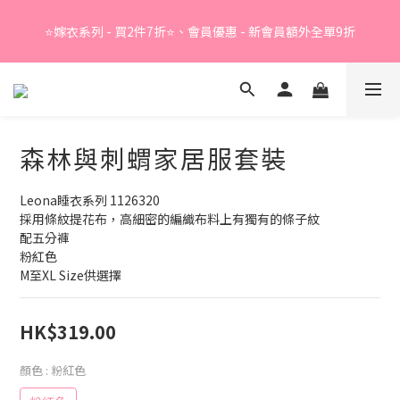
Summer Sale - 精選睡衣買2件折❤️ 
⭐嫁衣系列 - 買2件7折⭐、會員優惠 - 新會員額外全單9折
Summer Sale - 精選睡衣買2件折❤️ 
森林與刺蝟家居服套裝
Leona睡衣系列 1126320
採用條紋提花布，高細密的編織布料上有獨有的條子紋
配五分褲
粉紅色
M至XL Size供選擇
HK$319.00
顏色
: 粉紅色