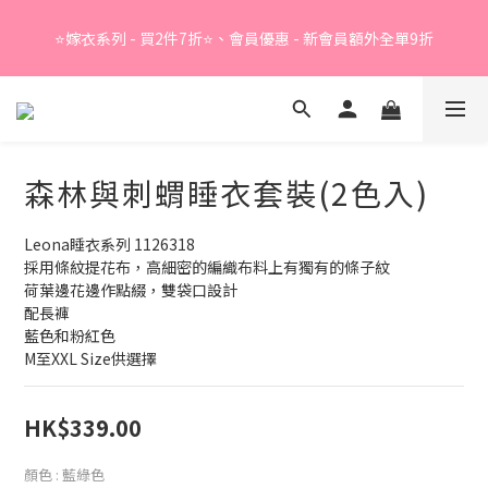
Summer Sale - 精選睡衣買2件折❤️ 
⭐嫁衣系列 - 買2件7折⭐、會員優惠 - 新會員額外全單9折
Summer Sale - 精選睡衣買2件折❤️ 
森林與刺蝟睡衣套裝(2色入)
Leona睡衣系列 1126318
採用條紋提花布，高細密的編織布料上有獨有的條子紋
荷葉邊花邊作點綴，雙袋口設計
配長褲
藍色和粉紅色
M至XXL Size供選擇
HK$339.00
顏色
: 藍綠色