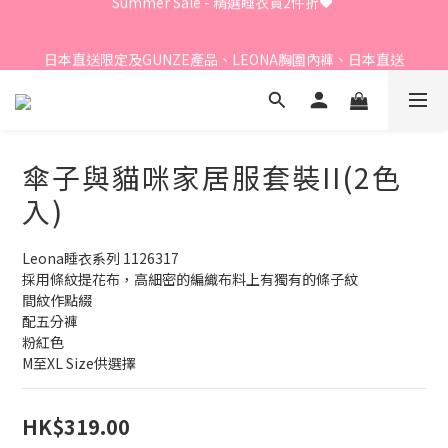
Summer Sale - 精選睡衣買2件折❤️ 
日本直送限定及GUNZE產品、LEONA胸圍內褲、日本直送
LECIEN商品 - 買3件8折
⭐嫁衣系列 - 買2件7折⭐、會員優惠 - 新會員額外全單9折
傘子與貓咪家居服套裝II(2色
入)
Summer Sale - 精選睡衣買2件折❤️ 
Leona睡衣系列 1126317
採用條紋提花布，高細密的編織布料上有獨有的條子紋
間紋作點綴
配五分褲
粉紅色
M至XL Size供選擇
HK$319.00