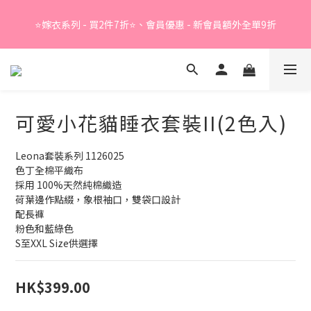
Summer Sale - 精選睡衣買2件折❤️ 
⭐嫁衣系列 - 買2件7折⭐、會員優惠 - 新會員額外全單9折
Summer Sale - 精選睡衣買2件折❤️ 
可愛小花貓睡衣套裝II(2色入)
Leona套裝系列 1126025
色丁全棉平織布
採用 100%天然純棉織造
荷葉邊作點綴，象根袖口，雙袋口設計
配長褲
粉色和藍綠色
S至XXL Size供選擇
HK$399.00