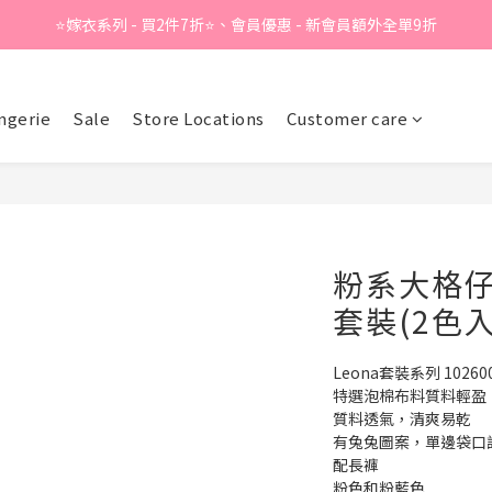
⭐嫁衣系列 - 買2件7折⭐、會員優惠 - 新會員額外全單9折
Summer Sale - 精選睡衣買2件折❤️ 
Summer Sale - 精選睡衣買2件折❤️ 
ngerie
Sale
Store Locations
Customer care
粉系大格仔
套裝(2色入
Leona套裝系列 10260
特選泡棉布料質料輕盈
質料透氣，清爽易乾
有兔兔圖案，單邊袋口
配長褲
粉色和粉藍色