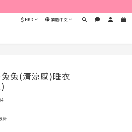
$
HKD
繁體中文
立即購買
兔兔(清涼感)睡衣
)
04
設計