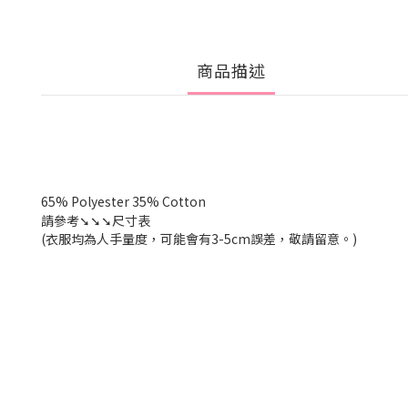
商品描述
65% Polyester 35% Cotton
請參考
➘➘➘尺寸表
(衣服均為人手量度，可能會有
3-5cm
誤差，敬請留意。
)