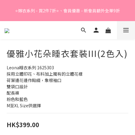
Summer Sale - 精選睡衣買2件折❤️ 
⭐嫁衣系列 - 買2件7折⭐、會員優惠 - 新會員額外全單9折
Summer Sale - 精選睡衣買2件折❤️ 
優雅小花朵睡衣套裝III(2色入)
Leona睡衣系列 1625303
採用立體印花、布料加上獨有的立體花樣
荷葉邊花邊作點綴，象根袖口
雙袋口設計
配長褲
粉色和藍色
M至XL Size供選擇
HK$399.00