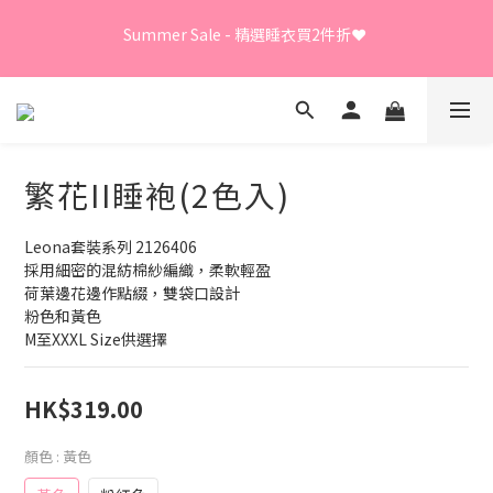
Summer Sale - 精選睡衣買2件折❤️ 
Summer Sale - 精選睡衣買2件折❤️ 
日本直送限定及GUNZE產品、LEONA胸圍內褲、日本直送
LECIEN商品 - 買3件8折
⭐嫁衣系列 - 買2件7折⭐、會員優惠 - 新會員額外全單9折
繁花II睡袍(2色入)
Leona套裝系列 2126406
Summer Sale - 精選睡衣買2件折❤️ 
採用細密的混紡棉紗編織，柔軟輕盈
荷葉邊花邊作點綴，雙袋口設計
粉色和黃色
M至XXXL Size供選擇
HK$319.00
顏色
: 黃色