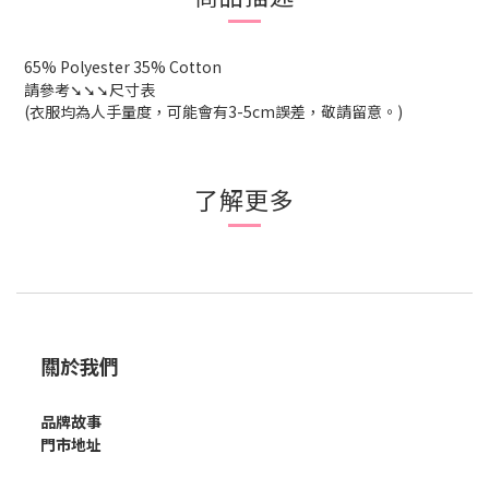
65% Polyester 35% Cotton
請參考➘➘➘尺寸表
(衣服均為人手量度，可能會有3-5cm誤差，敬請留意。)
了解更多
關於我們
品牌故事
門市地址