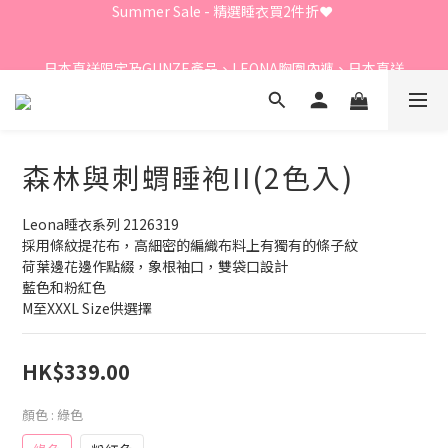
Summer Sale - 精選睡衣買2件折❤️ 
Summer Sale - 精選睡衣買2件折❤️ 
日本直送限定及GUNZE產品、LEONA胸圍內褲、日本直送
LECIEN商品 - 買3件8折
⭐嫁衣系列 - 買2件7折⭐、會員優惠 - 新會員額外全單9折
森林與刺蝟睡袍II(2色入)
Summer Sale - 精選睡衣買2件折❤️ 
Leona睡衣系列 2126319
採用條紋提花布，高細密的編織布料上有獨有的條子紋
荷葉邊花邊作點綴，象根袖口，雙袋口設計
藍色和粉紅色
M至XXXL Size供選擇
HK$339.00
顏色
: 綠色