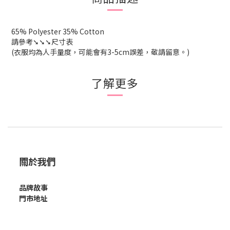
65% Polyester 35% Cotton
請參考➘➘➘尺寸表
(衣服均為人手量度，可能會有3-5cm誤差，敬請留意。)
了解更多
關於我們
品牌故事
門市地址