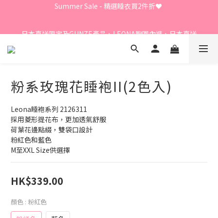
Summer Sale - 精選睡衣買2件折❤️ 
Summer Sale - 精選睡衣買2件折❤️ 
日本直送限定及GUNZE產品、LEONA胸圍內褲、日本直送
LECIEN商品 - 買3件8折
⭐嫁衣系列 - 買2件7折⭐、會員優惠 - 新會員額外全單9折
粉系玫瑰花睡袍II(2色入)
Summer Sale - 精選睡衣買2件折❤️ 
Leona睡袍系列 2126311
採用菱形提花布，更加透氣舒服
荷葉花邊點綴，雙袋口設計
粉紅色和藍色
M至XXL Size供選擇
HK$339.00
顏色
: 粉紅色