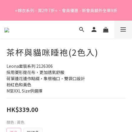
Summer Sale - 精選睡衣買2件折❤️ 
⭐嫁衣系列 - 買2件7折⭐、會員優惠 - 新會員額外全單9折
Summer Sale - 精選睡衣買2件折❤️ 
茶杯與貓咪睡袍(2色入)
Leona套裝系列 2126306
採用菱形提花布，更加透氣舒服
荷葉邊花邊作點綴，象根袖口，雙袋口設計
粉紅色和黃色
M至XXL Size供選擇
HK$339.00
顏色
: 黃色